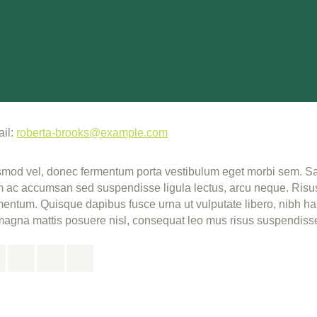
ail:
roberta-brooks@example.com
mod vel, donec fermentum porta vestibulum eget morbi sem. Sapi
 ac accumsan sed suspendisse ligula lectus, arcu neque. Risus d
entum. Quisque dapibus fusce urna ut vulputate libero, nibh hab
agna mattis posuere nisl, consequat leo mus risus suspendiss