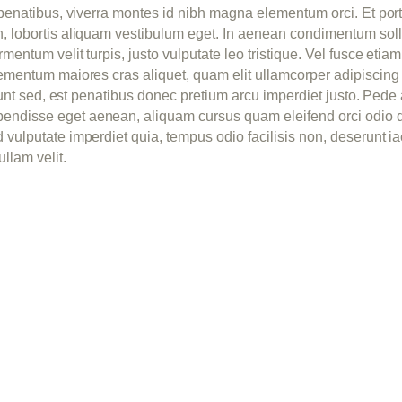
 penatibus, viverra montes id nibh magna elementum orci. Et portt
, lobortis aliquam vestibulum eget. In aenean condimentum sollic
entum velit turpis, justo vulputate leo tristique. Vel fusce etiam 
lementum maiores cras aliquet, quam elit ullamcorper adipiscing
cidunt sed, est penatibus donec pretium arcu imperdiet justo. Pe
pendisse eget aenean, aliquam cursus quam eleifend orci odio 
vulputate imperdiet quia, tempus odio facilisis non, deserunt iac
llam velit.