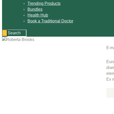
Trending Products
Bundles
Health Hub
Book a Traditional Doctor
E-m
Euis
diam
elem
Ex m