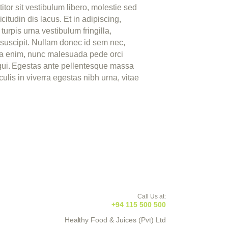
itor sit vestibulum libero, molestie sed
itudin dis lacus. Et in adipiscing,
turpis urna vestibulum fringilla,
 suscipit. Nullam donec id sem nec,
de a enim, nunc malesuada pede orci
qui. Egestas ante pellentesque massa
ulis in viverra egestas nibh urna, vitae
Call Us at:
+94 115 500 500
Healthy Food & Juices (Pvt) Ltd