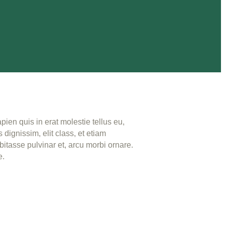
en quis in erat molestie tellus eu,
ignissim, elit class, et etiam
itasse pulvinar et, arcu morbi ornare.
e.